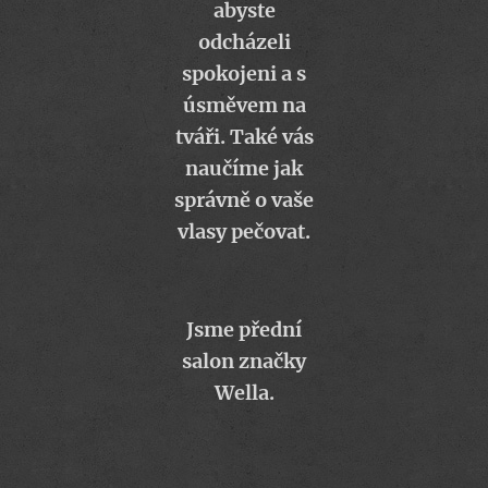
abyste
odcházeli
spokojeni a s
úsměvem na
tváři. Také vás
naučíme jak
správně o vaše
vlasy pečovat.
Jsme přední
salon značky
Wella.