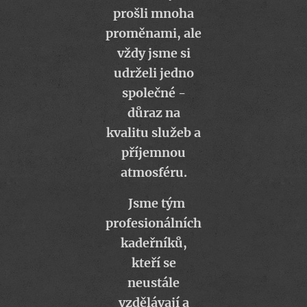
prošli mnoha
proměnami, ale
vždy jsme si
udrželi jedno
společné -
důraz na
kvalitu služeb a
příjemnou
atmosféru.
Jsme tým
profesionálních
kadeřníků,
kteří se
neustále
vzdělávají a